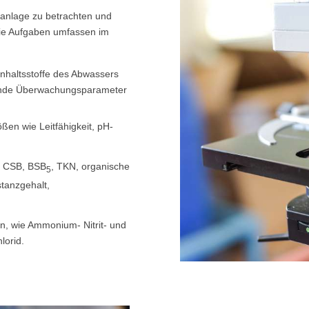
äranlage zu betrachten und
Die Aufgaben umfassen im
nhaltsstoffe des Abwassers
lgende Überwachungsparameter
ßen wie Leitfähigkeit, pH-
e CSB, BSB
, TKN, organische
5
tanzgehalt,
n, wie Ammonium- Nitrit- und
lorid.