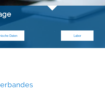
lage
nische Daten
Labor
verbandes